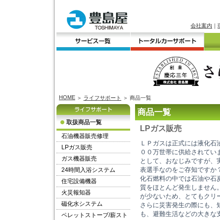
会社案内
｜
HOME
＞
ライフサポート
＞ 商品一覧
商品一覧
取扱商品一覧
LPガス販売
石油機器販売修理
ＬＰガスは正式には液化石
LPガス販売
００万世帯に供給されてい
ガス機器販売
として、おなじみですが、
表選手なのをご存知ですか
24時間入浴システム
化石燃料の中では石油や石
住宅設備機器
質をほとんど発生しません
火災報知器
が少ないため、とてもクリ
磁化水システム
さらに災害発生の際にも、
も、避難生活などの大きな
ペレットストーブ/薪スト