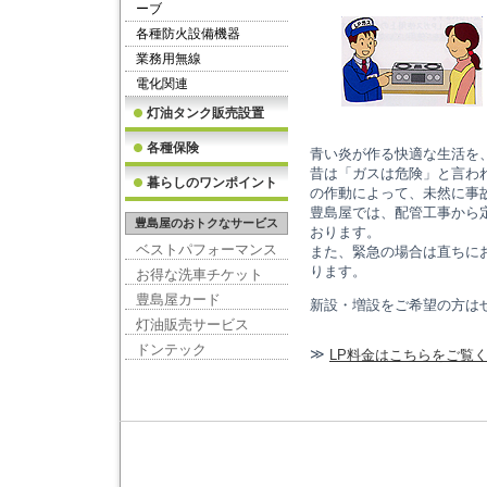
ーブ
各種防火設備機器
業務用無線
電化関連
灯油タンク販売設置
各種保険
青い炎が作る快適な生活を
昔は「ガスは危険」と言わ
暮らしのワンポイント
の作動によって、未然に事
豊島屋では、配管工事から
豊島屋のおトクなサービス
おります。
ベストパフォーマンス
また、緊急の場合は直ちに
ります。
お得な洗車チケット
豊島屋カード
新設・増設をご希望の方は
灯油販売サービス
ドンテック
≫
LP料金はこちらをご覧